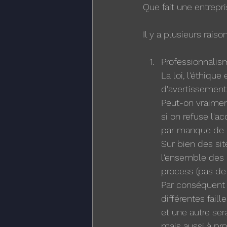
Que fait une entrep
Il y a plusieurs raison
Professionnalism
La loi, l'éthiqu
d'avertissement
Peut-on vraiment
si on refuse l'a
par manque de c
Sur bien des sit
l'ensemble des l
process (pas de
Par conséquent i
différentes fail
et une autre sera
mais aussi à pro