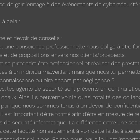
rise de gardiennage à des événements de cybersécurité 
 à cela : 
e et devoir de conseils : 
e et une conscience professionnelle nous oblige à être for
s et de propositions envers nos clients/prospects.
 se prétendre être professionnel et réaliser des prestat
ccès à un individu malveillant mais que nous lui permetto
onnaissance ou pire encore par négligence ? 
es, les agents de sécurité sont présents en continu et s
ocaux. Ainsi ils peuvent voir la quasi totalité des collab
 panique nous sommes tenus à un devoir de confidential
l est important d'être formé afin d'être en mesure de re
les de sécurité informatique. La différence entre une socié
 cette faculté non seulement à voir cette faille, à alerter
poser des solutions. Raison pour laquelle il est importan