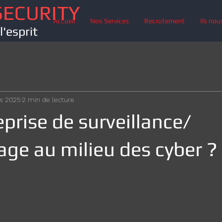
SECURITY
Accueil
Nos Services
Recrutement
Ils nou
l'esprit
s 2025
2 min de lecture
prise de surveillance/
ge au milieu des cyber ?