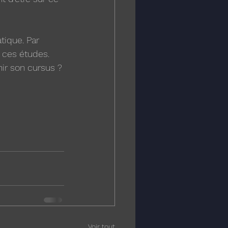
tique. Par 
ces études. 
hir son cursus ?
Voir tout