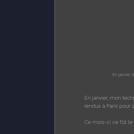
En janvier 
En janvier, mon tec
rendus à Paris pour 
Ce mois-ci ce fût le