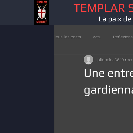
TEMPLAR 
La paix de 
Tous les posts
Actu
Réflexions
julienclos06
19 mar
Une entre
gardienna