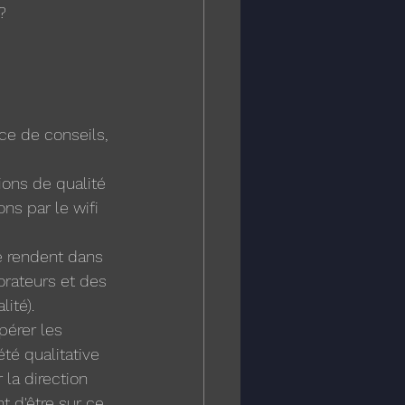
? 
ce de conseils, 
ions de qualité 
ns par le wifi 
e rendent dans 
orateurs et des 
ité).
pérer les 
té qualitative 
 la direction 
t d'être sur ce 