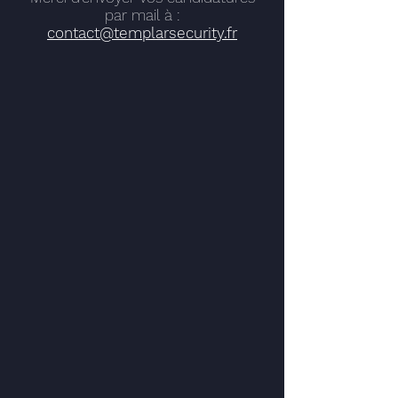
par mail à :
contact@templarsecurity.fr