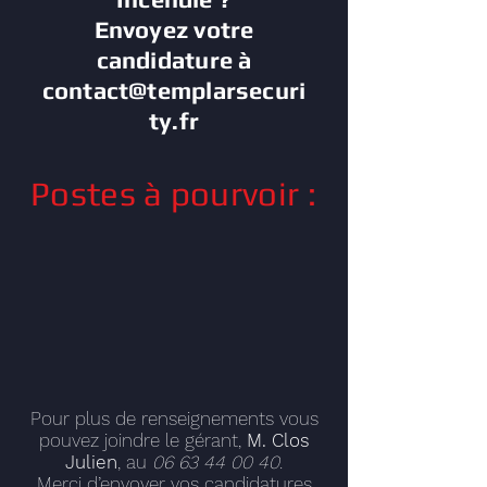
Envoyez votre
candidature à
contact@templarsecuri
ty.fr
Postes à pourvoir :
Pour plus de renseignements vous
pouvez joindre le gérant,
M. Clos
Julien
, au
06 63 44 00 40
.
Merci d’envoyer vos candidatures