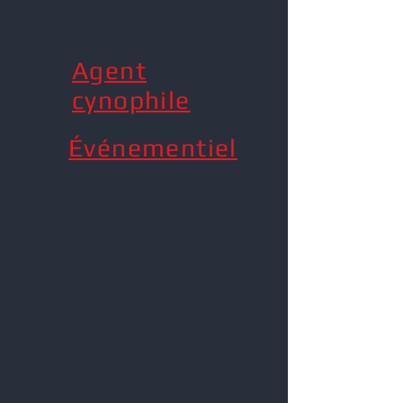
Agent
cynophile
Événementiel