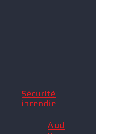
Sécurité
incendie
Aud