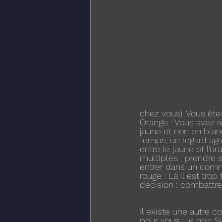
chez vous). Vous êt
Orange : Vous avez 
jaune et non en blan
temps, un regard agre
entre le jaune et l’o
multiples : prendre 
entrer dans un comme
rouge : Là il est trop
décision : combattre 
Il existe une autre 
pour vous : le noir. 