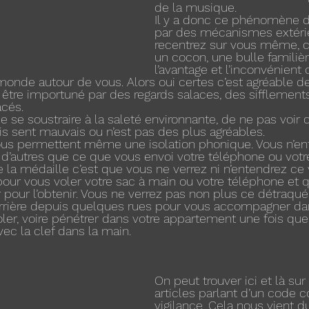
de la musique.
Il y a donc ce phénomène de
par des mécanismes extéri
recentrez sur vous même,
un cocon, une bulle familièr
l’avantage et l’inconvénient 
monde autour de vous. Alors oui certes c’est agréable d
être importuné par des regards salaces, des sifflement
cés.
de se soustraire à la saleté environnante, de ne pas voir c
is sent mauvais ou n’est pas des plus agréables.
us permettent même une isolation phonique. Vous n’en
 d’autres que ce que vous envoi votre téléphone ou votr
e la médaille c’est que vous ne verrez ni n’entendrez ce
pour vous voler votre sac à main ou votre téléphone et qu
 pour l’obtenir. Vous ne verrez pas non plus ce détraqué 
rière depuis quelques rues pour vous accompagner dans
ioler, voire pénétrer dans votre appartement une fois que
vec la clef dans la main.
On peut trouver ici et là sur
articles parlant d’un code c
vigilance. Cela nous vient d