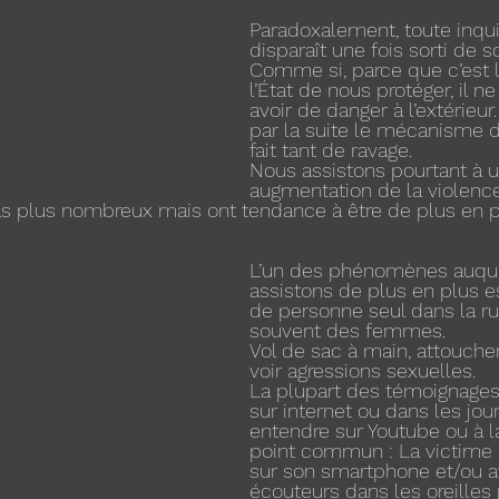
Paradoxalement, toute inqu
disparaît une fois sorti de s
Comme si, parce que c’est l
l’État de nous protéger, il n
avoir de danger à l’extérieur
par la suite le mécanisme de
fait tant de ravage.
Nous assistons pourtant à 
augmentation de la violence
s plus nombreux mais ont tendance à être de plus en pl
L’un des phénomènes auque
assistons de plus en plus es
de personne seul dans la rue
souvent des femmes.
Vol de sac à main, attouch
voir agressions sexuelles.
La plupart des témoignages q
sur internet ou dans les jou
entendre sur Youtube ou à la
point commun : La victime é
sur son smartphone et/ou a
écouteurs dans les oreilles