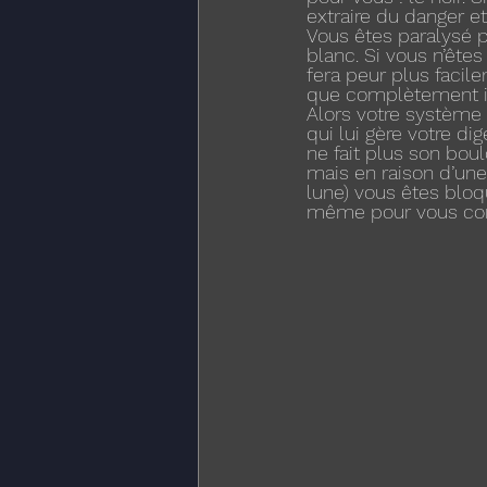
extraire du danger et
Vous êtes paralysé pa
blanc. Si vous n’êtes
fera peur plus facile
que complètement in
Alors votre système
qui lui gère votre di
ne fait plus son boul
mais en raison d’une
lune) vous êtes bloq
même pour vous comm