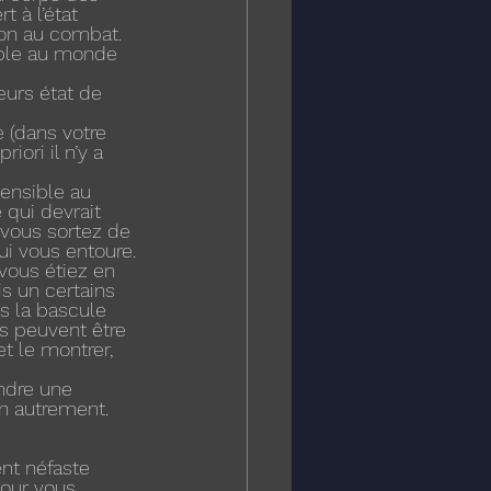
t à l’état 
on au combat. 
able au monde 
ieurs état de 
 (dans votre 
iori il n’y a 
ensible au 
qui devrait 
 vous sortez de 
i vous entoure.
vous étiez en 
s un certains 
es la bascule 
ns peuvent être 
t le montrer, 
endre une 
on autrement.
nt néfaste 
pour vous 