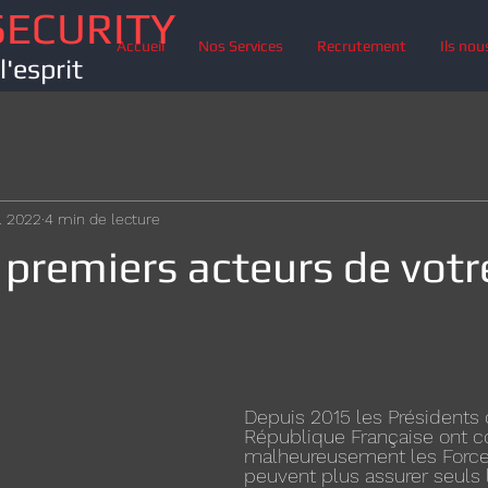
SECURITY
Accueil
Nos Services
Recrutement
Ils nou
l'esprit
v. 2022
4 min de lecture
 premiers acteurs de votr
Depuis 2015 les Présidents 
République Française ont c
malheureusement les Forces
peuvent plus assurer seuls 