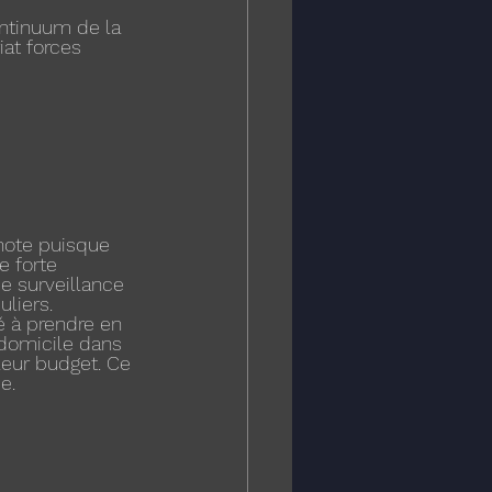
ntinuum de la 
iat forces 
 note puisque 
e forte 
e surveillance 
uliers.
 à prendre en 
domicile dans 
leur budget. Ce 
e.