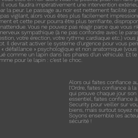
 il vous faudra impérativement une intervention extérieu
r la peur. Le passage au noir est nettement facilité par l’
 pas vigilant, alors vous êtes plus facilement impressio
ment et cette peur pourra être plus terrifiante, dispropo
attendue. Vous ne pouvez pas réagir parce que vous n’ê
 nerveux sympathique (à ne pas confondre avec le par
gestion, votre érection, votre rythme cardiaque etc.) vous 
ot. Il devrait activer le système d’urgence pour vous per
 « défaillance » psychologique et non anatomique (vous 
ué comme un lapin dans les phares d’un véhicule. Et le r
e pour le lapin : c’est le choc.
Alors oui faites confiance a
l’Ordre, faites confiance à la
qui prouve chaque jour son 
essentiel, faites confiance 
Security pour veiller sur vou
biens, mais surtout soyez no
Soyons ensemble les acteur
sécurité !