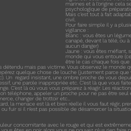
marines et à l’origine cela ser
psychologique de préparati
Mais c’est tout à fait adapt
civil.
Pour faire simple il y a plus
vigilance :
Blanc : vous êtes un légume
canapé, devant la télé, ou à pr
aucun danger)
Jaune : vous êtes méfiant, s
monde qui vous entoure (ce 
être le cas chaque fois que
es détendu mais pas victime. Vous observez le monde qu
repérez quelque chose de louche (justement parce que 
c). Un  regard insistant, une ombre proche de vous depui
ssif, une parole inappropriée etc. C’est là que vous fait
range. C’est là où vous vous préparez à réagir. Les réactio
son téléphone, appeler un proche pour ne pas être seul e
rce, changer de trottoir etc...
 tard, la menace est là et bien réelle il vous faut régir, pr
ou fuir si il n’est pas possible de désamorcer la situati
couleur concomitante avec le rouge et qui est extrêmeme
Si vous êtes en noir alors vous ne pouvez plus rien faire 