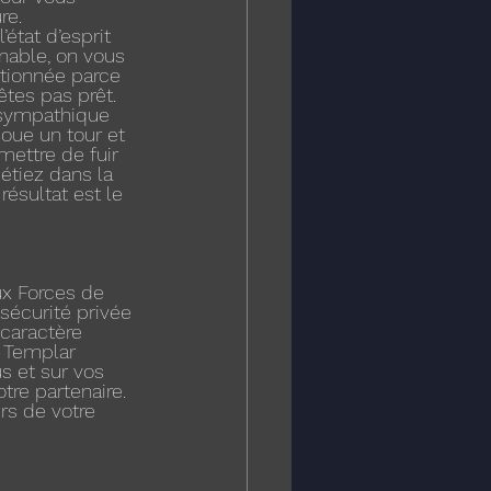
re. 
état d’esprit 
nnable, on vous 
rtionnée parce 
tes pas prêt.
asympathique 
joue un tour et 
mettre de fuir 
étiez dans la 
ésultat est le 
ux Forces de 
 sécurité privée 
caractère 
à Templar 
s et sur vos 
tre partenaire. 
s de votre 