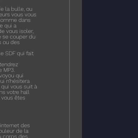
 la bulle, ou 
eurs vous vous 
 comme dans 
e qui a 
de vous isoler, 
e se couper du 
s ou des 
e SDF qui fait 
tendrez 
e MP3.
 voyou qui 
i n’hésitera 
qui vous suit à 
 votre hall 
 vous êtes 
 internet des 
ouleur de la 
u corps des 