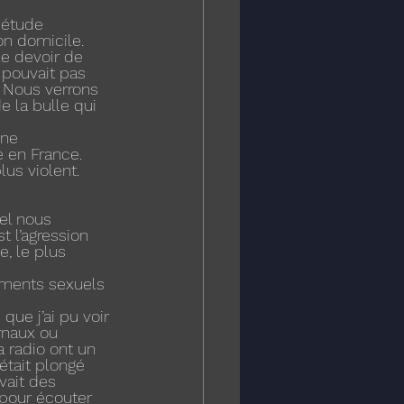
iétude 
on domicile. 
e devoir de 
e pouvait pas  
. Nous verrons 
 la bulle qui 
une 
 en France. 
us violent.
l nous 
t l’agression 
, le plus 
ements sexuels 
ue j’ai pu voir 
rnaux ou 
 radio ont un 
tait plongé 
vait des 
 pour écouter 